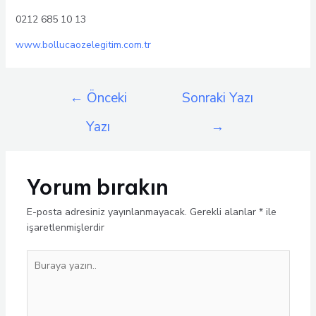
0212 685 10 13
www.bollucaozelegitim.com.tr
Yazı
←
Önceki
Sonraki Yazı
gezinmesi
Yazı
→
Yorum bırakın
E-posta adresiniz yayınlanmayacak.
Gerekli alanlar
*
ile
işaretlenmişlerdir
Buraya
yazın..