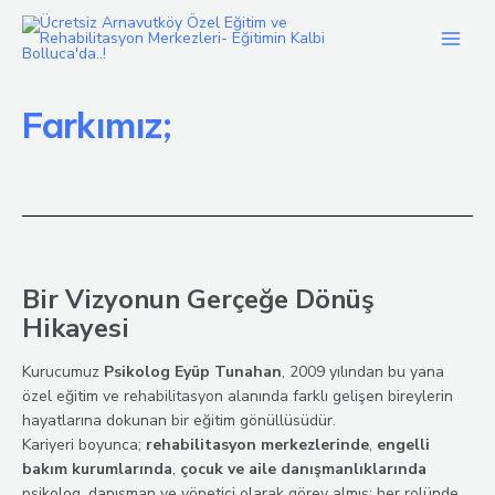
İçeriğe
atla
Main
Men
Farkımız;
Bir Vizyonun Gerçeğe Dönüş
Hikayesi
Kurucumuz
Psikolog Eyüp Tunahan
, 2009 yılından bu yana
özel eğitim ve rehabilitasyon alanında farklı gelişen bireylerin
hayatlarına dokunan bir eğitim gönüllüsüdür.
Kariyeri boyunca;
rehabilitasyon merkezlerinde
,
engelli
bakım kurumlarında
,
çocuk ve aile danışmanlıklarında
psikolog, danışman ve yönetici olarak görev almış; her rolünde