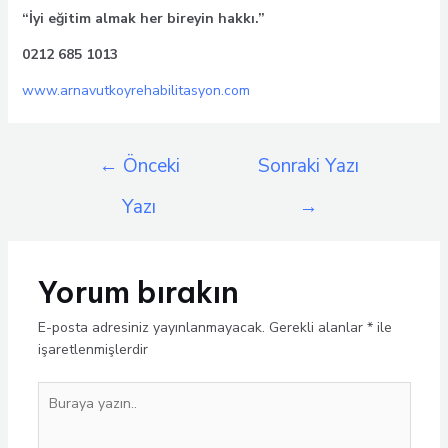
“İyi eğitim almak her bireyin hakkı.”
0212 685 1013
www.arnavutkoyrehabilitasyon.com
Yazı
←
Önceki
Sonraki Yazı
gezinmesi
Yazı
→
Yorum bırakın
E-posta adresiniz yayınlanmayacak.
Gerekli alanlar
*
ile
işaretlenmişlerdir
Buraya
yazın..