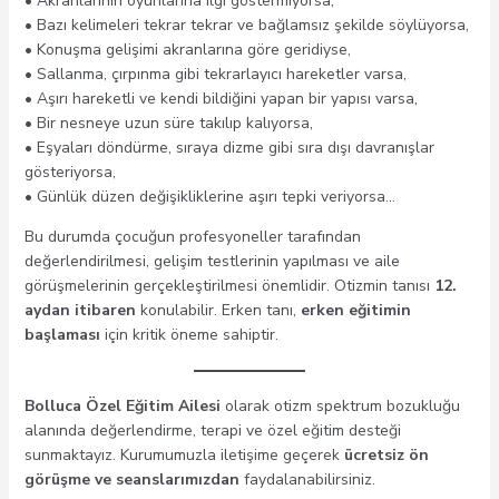
• Akranlarının oyunlarına ilgi göstermiyorsa,
• Bazı kelimeleri tekrar tekrar ve bağlamsız şekilde söylüyorsa,
• Konuşma gelişimi akranlarına göre geridiyse,
• Sallanma, çırpınma gibi tekrarlayıcı hareketler varsa,
• Aşırı hareketli ve kendi bildiğini yapan bir yapısı varsa,
• Bir nesneye uzun süre takılıp kalıyorsa,
• Eşyaları döndürme, sıraya dizme gibi sıra dışı davranışlar
gösteriyorsa,
• Günlük düzen değişikliklerine aşırı tepki veriyorsa…
Bu durumda çocuğun profesyoneller tarafından
değerlendirilmesi, gelişim testlerinin yapılması ve aile
görüşmelerinin gerçekleştirilmesi önemlidir. Otizmin tanısı
12.
aydan itibaren
konulabilir. Erken tanı,
erken eğitimin
başlaması
için kritik öneme sahiptir.
Bolluca Özel Eğitim Ailesi
olarak otizm spektrum bozukluğu
alanında değerlendirme, terapi ve özel eğitim desteği
sunmaktayız. Kurumumuzla iletişime geçerek
ücretsiz ön
görüşme ve seanslarımızdan
faydalanabilirsiniz.