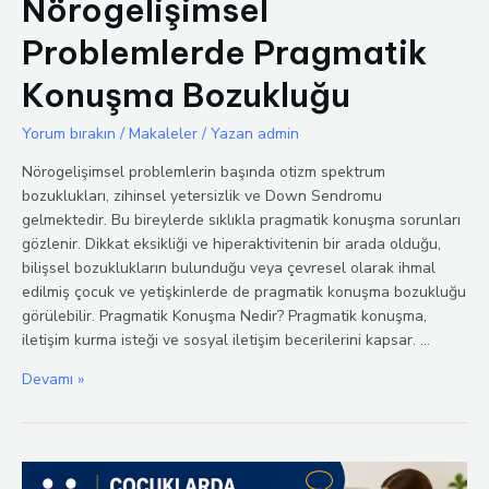
Nörogelişimsel
Problemlerde Pragmatik
Konuşma Bozukluğu
Yorum bırakın
/
Makaleler
/ Yazan
admin
Nörogelişimsel problemlerin başında otizm spektrum
bozuklukları, zihinsel yetersizlik ve Down Sendromu
gelmektedir. Bu bireylerde sıklıkla pragmatik konuşma sorunları
gözlenir. Dikkat eksikliği ve hiperaktivitenin bir arada olduğu,
bilişsel bozuklukların bulunduğu veya çevresel olarak ihmal
edilmiş çocuk ve yetişkinlerde de pragmatik konuşma bozukluğu
görülebilir. Pragmatik Konuşma Nedir? Pragmatik konuşma,
iletişim kurma isteği ve sosyal iletişim becerilerini kapsar. …
Nörogelişimsel
Devamı »
Problemlerde
Pragmatik
Konuşma
Bozukluğu