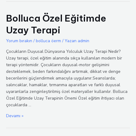
Bolluca Özel Eğitimde
Uzay Terapi
Yorum bırakın
/
bolluca öerm
/ Yazan
admin
Çocukların Duyusal Dünyasına Yolculuk Uzay Terapi Nedir?
Uzay terapi, özel eğitim alanında sıkça kullanılan modern bir
terapi yöntemidir. Çocukların duyusal-motor gelişimini
desteklemek, beden farkındalığını artırmak, dikkat ve denge
becerilerini güçlendirmek amacıyla uygulanır.Seanslarda;
salıncaklar, hamaklar, tırmanma aparatları ve farklı duyusal
uyaranlarla zenginleştirilmiş özel materyaller kullanılır. Bolluca
Özel Eğitimde Uzay Terapinin Önemi Özel eğitim ihtiyacı olan
çocuklarda …
Bolluca
Devamı »
Özel
Eğitimde
Uzay