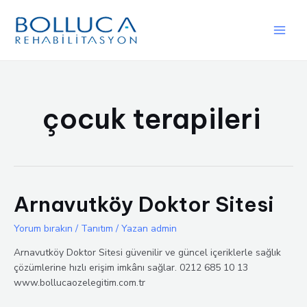
İçeriğe
atla
Main
Men
çocuk terapileri
Arnavutköy Doktor Sitesi
Yorum bırakın
/
Tanıtım
/ Yazan
admin
Arnavutköy Doktor Sitesi güvenilir ve güncel içeriklerle sağlık
çözümlerine hızlı erişim imkânı sağlar. 0212 685 10 13
www.bollucaozelegitim.com.tr