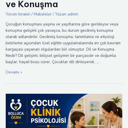
ve Konuşma
Yorum bırakın
/
Makaleler
/ Yazan
admin
Çocuğun konuşması yaşına ve yaşıtlarına göre gerideyse veya
konuşma gelişimi çok yavaşsa, bu durum gecikmiş konuşma
olarak adlandırılır. Gecikmiş konuşma, tanımlama ve etiyoloji
belirleme açısından özel eğitim uygulamalarında en çok kavram
kargaşası yaşanan olgulardan biri olmuştur. Dil ve Konuşma
Nedir? Dil gelişimi, bilişsel gelişimin bir parçasıdır ve doğumla
başlar, hayat boyu sürer. Çocuklar dili dinleyerek, …
Çocuklarda
Devamı »
Gecikmiş
Dil
ve
Konuşma