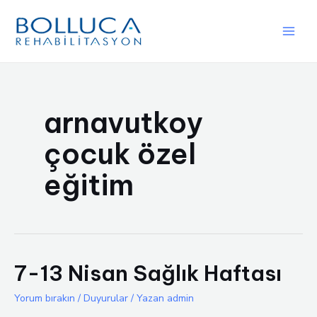
İçeriğe
atla
Main
Men
arnavutkoy
çocuk özel
eğitim
7-13 Nisan Sağlık Haftası
Yorum bırakın
/
Duyurular
/ Yazan
admin