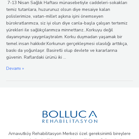
7-13 Nisan Sağlık Haftası münasebetiyle caddeleri-sokakları
temiz tutanlara, huzurunuz olsun diye mesaiye kalan
polislerimize, vatan-millet aşkına işini önemseyen
bürokratlarımıza, siz iyi olun diye canla-başla çalışan tertemiz
yürekleri ile sağlıkçılarımıza minnettarız…Korkuyu değil
dayanışmayı yaygınlaştıralım. Korku duymadan yaşamak bir
temel insan hakkıdır.Korkunun gerçekleşmesi olasılığı arttıkça,
baskı da yoğunlaşır. Basiretli olup devlete ve kararlarına
güvenin. Raflardaki ürünü iki …
7-
Devamı »
13
Nisan
Sağlık
Haftası
Arnavutköy Rehabilitasyon Merkezi özel gereksinimli bireylere