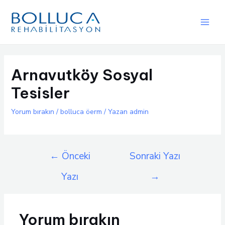
İçeriğe
atla
Main
Men
Arnavutköy Sosyal
Tesisler
Yorum bırakın
/
bolluca öerm
/ Yazan
admin
Yazı
←
Önceki
Sonraki Yazı
gezinmesi
Yazı
→
Yorum bırakın