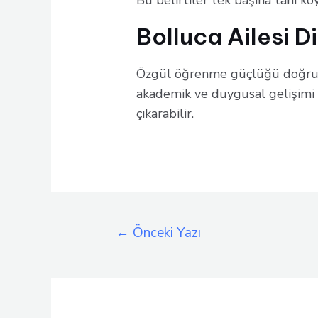
Bu belirtiler tek başına tanı k
Bolluca Ailesi Di
Özgül öğrenme güçlüğü doğru e
akademik ve duygusal gelişimi 
çıkarabilir.
Yazı
←
Önceki Yazı
gezinmesi