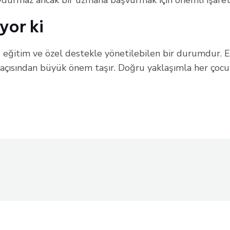
oydurmaz ancak bir uzmana başvurmak için önemli işaretl
yor ki
ğitim ve özel destekle yönetilebilen bir durumdur. Er
açısından büyük önem taşır. Doğru yaklaşımla her çocuk