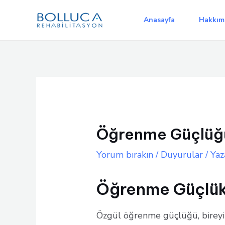
İçeriğe
atla
Anasayfa
Hakkım
Öğrenme Güçlüğü 
Yorum bırakın
/
Duyurular
/ Yaz
Öğrenme Güç
lü
Özgül öğrenme güçlüğü, bireyi