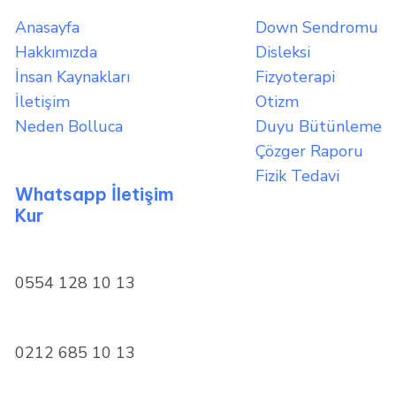
Anasayfa
Down Sendromu
Hakkımızda
Disleksi
İnsan Kaynakları
Fizyoterapi
İletişim
Otizm
Neden Bolluca
Duyu Bütünleme
Çözger Raporu
Fizik Tedavi
Whatsapp İletişim
Kur
0554 128 10 13
0212 685 10 13