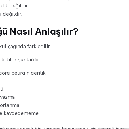
zlik değildir.
 değildir.
 Nasıl Anlaşılır?
l çağında fark edilir.
irtiler şunlardır:
öre belirgin gerilik
ğü
 yazma
zorlanma
eme kaydedememe