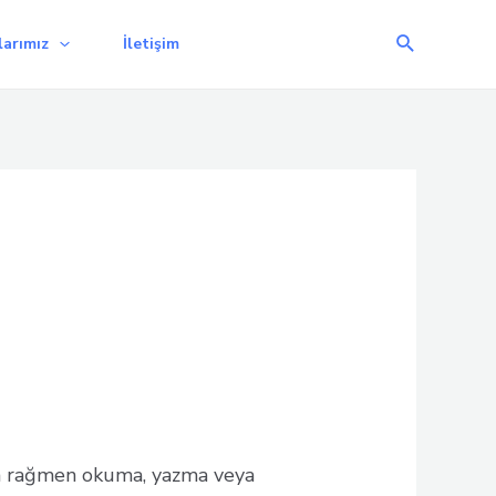
Arama
arımız
İletişim
na rağmen okuma, yazma veya