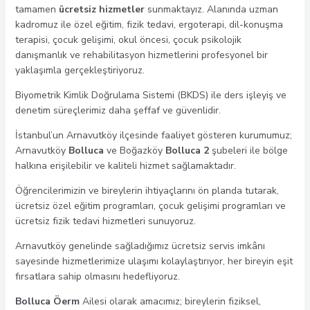
tamamen
ücretsiz hizmetler
sunmaktayız. Alanında uzman
kadromuz ile özel eğitim, fizik tedavi, ergoterapi, dil-konuşma
terapisi, çocuk gelişimi, okul öncesi, çocuk psikolojik
danışmanlık ve rehabilitasyon hizmetlerini profesyonel bir
yaklaşımla gerçekleştiriyoruz.
Biyometrik Kimlik Doğrulama Sistemi (BKDS) ile ders işleyiş ve
denetim süreçlerimiz daha şeffaf ve güvenlidir.
İstanbul’un Arnavutköy ilçesinde faaliyet gösteren kurumumuz;
Arnavutköy
Bolluca
ve Boğazköy
Bolluca 2
şubeleri ile bölge
halkına erişilebilir ve kaliteli hizmet sağlamaktadır.
Öğrencilerimizin ve bireylerin ihtiyaçlarını ön planda tutarak,
ücretsiz özel eğitim programları, çocuk gelişimi programları ve
ücretsiz fizik tedavi hizmetleri sunuyoruz.
Arnavutköy genelinde sağladığımız ücretsiz servis imkânı
sayesinde hizmetlerimize ulaşımı kolaylaştırıyor, her bireyin eşit
fırsatlara sahip olmasını hedefliyoruz.
Bolluca Öerm
Ailesi olarak amacımız; bireylerin fiziksel,