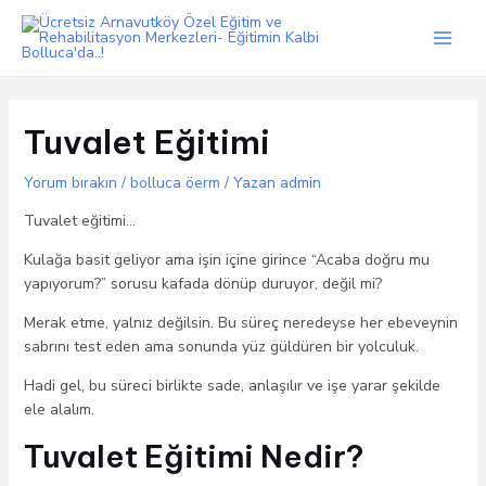
İçeriğe
atla
Main
Men
Tuvalet Eğitimi
Yorum bırakın
/
bolluca öerm
/ Yazan
admin
Tuvalet eğitimi…
Kulağa basit geliyor ama işin içine girince “Acaba doğru mu
yapıyorum?” sorusu kafada dönüp duruyor, değil mi?
Merak etme, yalnız değilsin. Bu süreç neredeyse her ebeveynin
sabrını test eden ama sonunda yüz güldüren bir yolculuk.
Hadi gel, bu süreci birlikte sade, anlaşılır ve işe yarar şekilde
ele alalım.
Tuvalet Eğitimi Nedir?