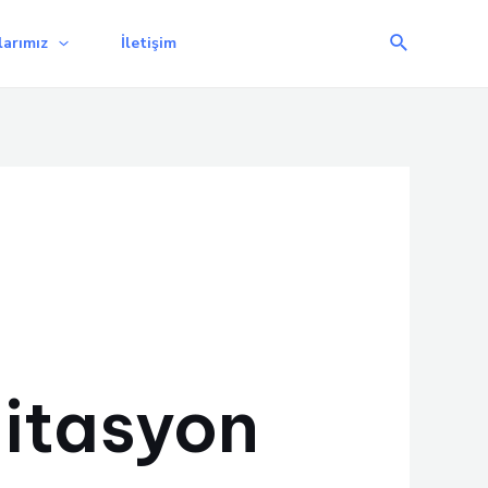
Arama
arımız
İletişim
litasyon