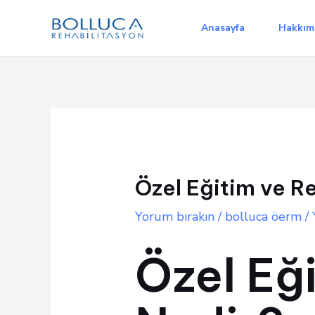
İçeriğe
atla
Anasayfa
Hakkım
Özel Eğitim ve R
Yorum bırakın
/
bolluca öerm
/ 
Özel Eğ