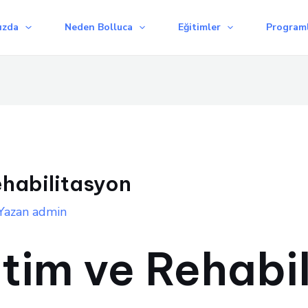
ızda
Neden Bolluca
Eğitimler
Programl
ehabilitasyon
Yazan
admin
itim ve Rehabi