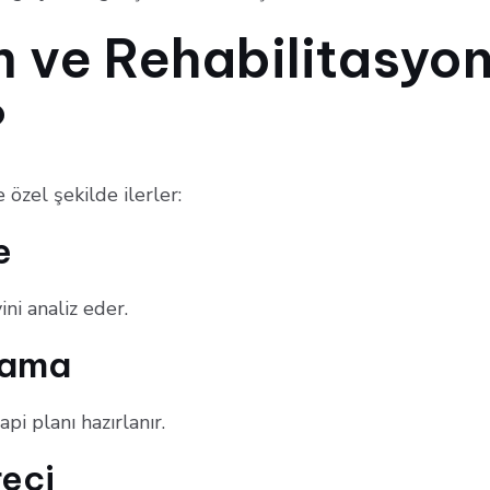
m ve Rehabilitasyon
?
özel şekilde ilerler:
e
ni analiz eder.
nlama
pi planı hazırlanır.
eci