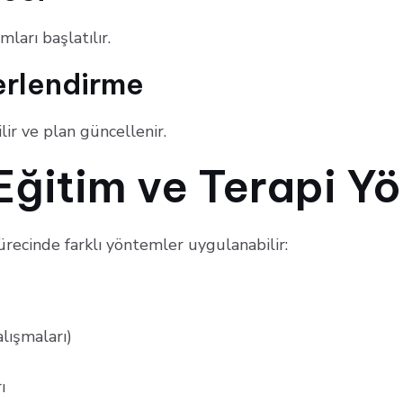
ları başlatılır.
erlendirme
lir ve plan güncellenir.
 Eğitim ve Terapi Y
ürecinde farklı yöntemler uygulanabilir:
lışmaları)
ı