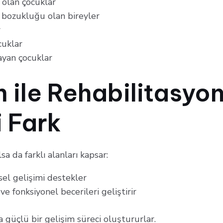
 olan çocuklar
te bozukluğu olan bireyler
r
cuklar
yan çocuklar
m ile Rehabilitasyo
 Fark
lsa da farklı alanları kapsar:
el gelişimi destekler
 ve fonksiyonel becerileri geliştirir
a güçlü bir gelişim süreci oluştururlar.