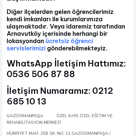
Diğer ilçelerden gelen öğrencilerimiz
kendi imkanları ile kurumlarımıza
ulaşmaktadır. Veya idaremiz tarafından
Arnavutköy içerisinde herhangi bir
lokasyondan
ücretsiz öğrenci
servislerimizi
gönderebilmekteyiz.
WhatsApp İletişim Hattımız:
0536 506 87 88
İletişim Numaramız: 0212
685 10 13
GAZİOSMANPAŞA ÖZEL 6.HİS ÖZEL EĞİTİM VE
REHABİLİTASYON MERKEZİ
HÜRRİYET MAH. 259. SK. NO: 11 GAZİOSMANPAŞA /