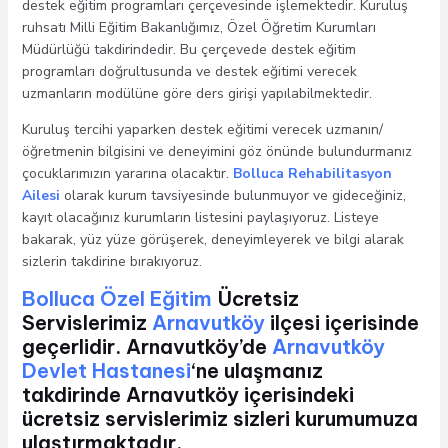
destek eğitim programları çerçevesinde işlemektedir. Kuruluş
ruhsatı Milli Eğitim Bakanlığımız, Özel Öğretim Kurumları
Müdürlüğü takdirindedir. Bu çerçevede destek eğitim
programları doğrultusunda ve destek eğitimi verecek
uzmanların modülüne göre ders girişi yapılabilmektedir.
Kuruluş tercihi yaparken destek eğitimi verecek uzmanın/
öğretmenin bilgisini ve deneyimini göz önünde bulundurmanız
çocuklarımızın yararına olacaktır.
Bolluca Rehabilitasyon
Ailesi
olarak kurum tavsiyesinde bulunmuyor ve gideceğiniz,
kayıt olacağınız kurumların listesini paylaşıyoruz. Listeye
bakarak, yüz yüze görüşerek, deneyimleyerek ve bilgi alarak
sizlerin takdirine bırakıyoruz.
Bolluca Özel Eğitim
Ücretsiz
Servislerimiz
Arnavutköy
ilçesi içerisinde
geçerlidir. Arnavutköy’de
Arnavutköy
Devlet Hastanesi
‘ne ulaşmanız
takdirinde Arnavutköy içerisindeki
ücretsiz servislerimiz sizleri kurumumuza
ulaştırmaktadır.