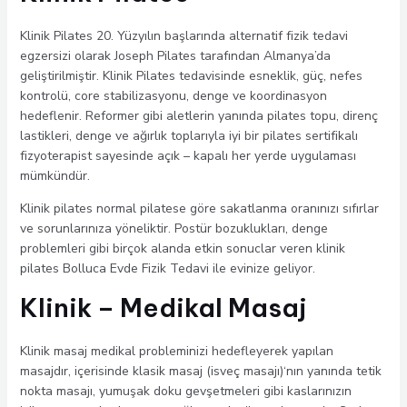
Klinik Pilates 20. Yüzyılın başlarında alternatif fizik tedavi
egzersizi olarak Joseph Pilates tarafından Almanya’da
geliştirilmiştir. Klinik Pilates tedavisinde esneklik, güç, nefes
kontrolü, core stabilizasyonu, denge ve koordinasyon
hedeflenir. Reformer gibi aletlerin yanında pilates topu, direnç
lastikleri, denge ve ağırlık toplarıyla iyi bir pilates sertifikalı
fizyoterapist sayesinde açık – kapalı her yerde uygulaması
mümkündür.
Klinik pilates normal pilatese göre sakatlanma oranınızı sıfırlar
ve sorunlarınıza yöneliktir. Postür bozuklukları, denge
problemleri gibi birçok alanda etkin sonuclar veren klinik
pilates Bolluca Evde Fizik Tedavi ile evinize geliyor.
Klinik – Medikal Masaj
Klinik masaj medikal probleminizi hedefleyerek yapılan
masajdır, içerisinde klasik masaj (isveç masajı)‘nın yanında tetik
nokta masajı, yumuşak doku gevşetmeleri gibi kaslarınızın