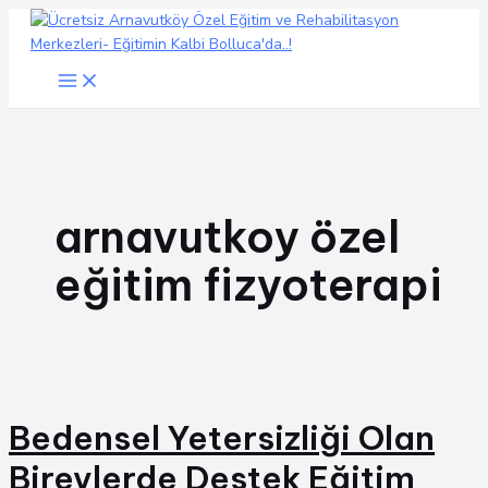
İçeriğe
atla
Main
Menu
arnavutkoy özel
eğitim fizyoterapi
Bedensel Yetersizliği Olan
Bireylerde Destek Eğitim