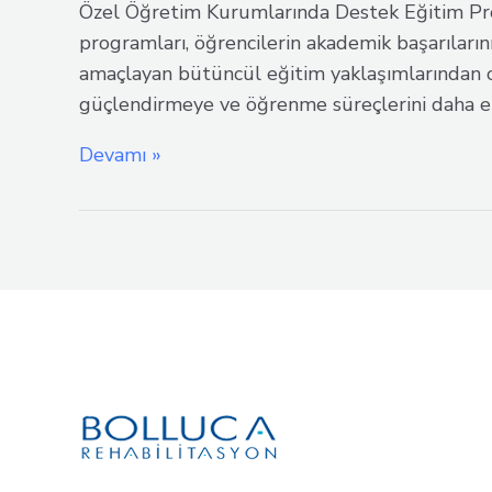
Özel Öğretim Kurumlarında Destek Eğitim Pro
programları, öğrencilerin akademik başarıların
amaçlayan bütüncül eğitim yaklaşımlarından olu
güçlendirmeye ve öğrenme süreçlerini daha et
Bilişsel
Devamı »
Beceriler
Modülü
ile
Dikkat,
Hafıza
ve
Problem
Çözme
Gelişimi