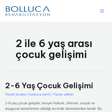
İçeriğe
atla
Main
Men
2 ile 6 yaş arası
çocuk gelişimi
2-6 Yaş Çocuk Gelişimi
Yorum bırakın
/
bolluca öerm
/ Yazan
admin
2-6 yaş çocuk gelişimi, bireyin fiziksel, zihinsel, sosyal ve
duygusal temellerinin atıldığı en kritik dönemlerden biridir. Bu