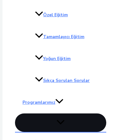
Özel Eğitim
Tamamlayıcı Eğitim
Yoğun Eğitim
Sıkça Sorulan Sorular
Programlarımız
Menu
düğmesi