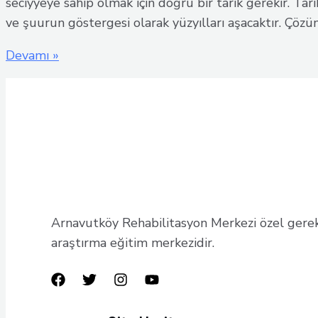
seciyyeye sahip olmak için doğru bir tarik gerekir. Tari
ve şuurun göstergesi olarak yüzyılları aşacaktır. Çözü
19
Devamı »
Mayıs
Atatürk’ü
Anma
Gençlik
ve
Spor
Bayramı
Arnavutköy Rehabilitasyon Merkezi özel gereks
araştırma eğitim merkezidir.