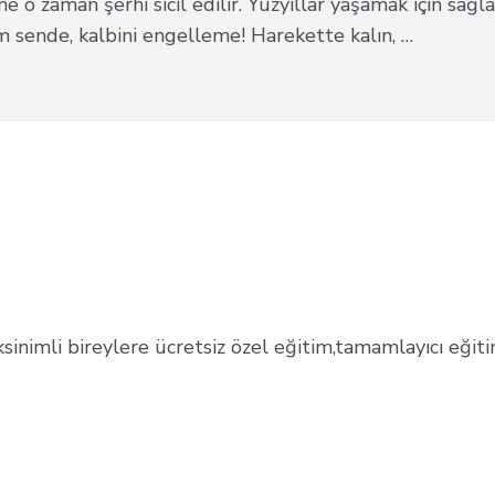
he o zaman şerhi sicil edilir. Yüzyıllar yaşamak için sağ
m sende, kalbini engelleme! Harekette kalın, …
inimli bireylere ücretsiz özel eğitim,tamamlayıcı eğiti