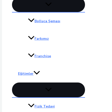
Menu
düğmesi
Bolluca Şeması
Farkımız
Franchise
Eğitimler
Menu
düğmesi
Fizik Tedavi