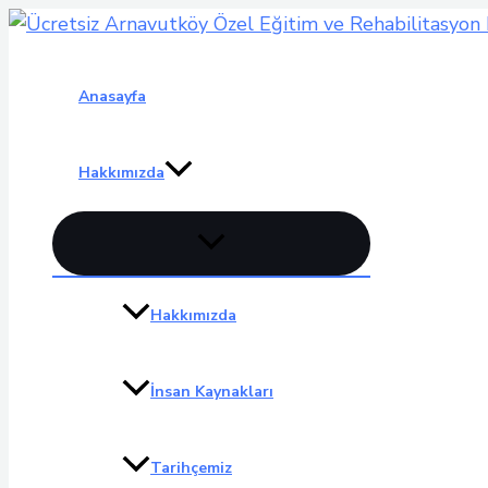
İçeriğe
atla
Anasayfa
Hakkımızda
Menu
düğmesi
Hakkımızda
İnsan Kaynakları
Tarihçemiz