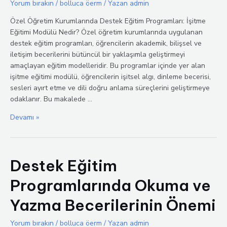
Yorum bırakın
/
bolluca öerm
/ Yazan
admin
Özel Öğretim Kurumlarında Destek Eğitim Programları: İşitme
Eğitimi Modülü Nedir? Özel öğretim kurumlarında uygulanan
destek eğitim programları, öğrencilerin akademik, bilişsel ve
iletişim becerilerini bütüncül bir yaklaşımla geliştirmeyi
amaçlayan eğitim modelleridir. Bu programlar içinde yer alan
işitme eğitimi modülü, öğrencilerin işitsel algı, dinleme becerisi,
sesleri ayırt etme ve dili doğru anlama süreçlerini geliştirmeye
odaklanır. Bu makalede …
Destek
Devamı »
Eğitim
Programlarında
İşitme
Destek Eğitim
Eğitimi
Modülünün
Programlarında Okuma ve
Önemi
Yazma Becerilerinin Önemi
Yorum bırakın
/
bolluca öerm
/ Yazan
admin