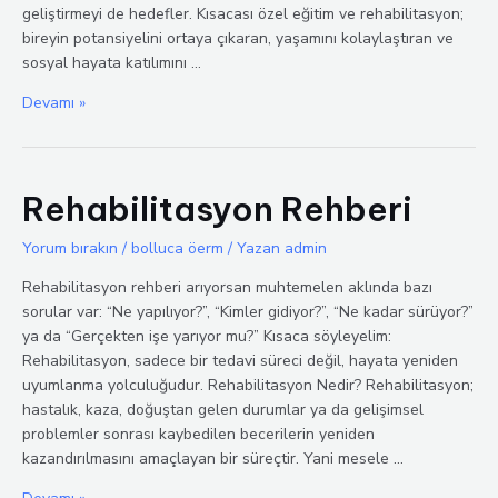
geliştirmeyi de hedefler. Kısacası özel eğitim ve rehabilitasyon;
bireyin potansiyelini ortaya çıkaran, yaşamını kolaylaştıran ve
sosyal hayata katılımını …
Özel
Devamı »
Eğitim
ve
Rehabilitasyon
Rehabilitasyon Rehberi
Yorum bırakın
/
bolluca öerm
/ Yazan
admin
Rehabilitasyon rehberi arıyorsan muhtemelen aklında bazı
sorular var: “Ne yapılıyor?”, “Kimler gidiyor?”, “Ne kadar sürüyor?”
ya da “Gerçekten işe yarıyor mu?” Kısaca söyleyelim:
Rehabilitasyon, sadece bir tedavi süreci değil, hayata yeniden
uyumlanma yolculuğudur. Rehabilitasyon Nedir? Rehabilitasyon;
hastalık, kaza, doğuştan gelen durumlar ya da gelişimsel
problemler sonrası kaybedilen becerilerin yeniden
kazandırılmasını amaçlayan bir süreçtir. Yani mesele …
Rehabilitasyon