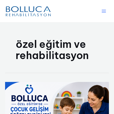
İçeriğe
atla
Main
Men
özel eğitim ve
rehabilitasyon