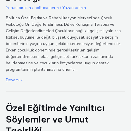
Yorum bırakın
/
bolluca öerm
/ Yazan
admin
Bolluca Özel Eğitim ve Rehabilitasyon Merkezi’nde Çocuk
Psikoloğu Ön Değerlendirmesi, Dil ve Konuşma Terapisi ve
Gelişim Değerlendirmeleri Çocukların sağlıklı gelişimi; yalnızca
fiziksel büyüme ile değil, bilişsel, duygusal, sosyal ve iletişim
becerilerinin yaşına uygun şekilde ilerlemesiyle değerlendirilir.
Erken çocukluk döneminde gerçekleştirilen gelişim
değerlendirmeleri, olası gelişimsel farklılıkların zamanında
belirlenmesine ve çocukların ihtiyaçlarına uygun destek
programlarının planlanmasına önemli …
Bolluca
Devamı »
Özel
Eğitim’de
Çocuk
Özel Eğitimde Yanıltıcı
Gelişim
Değerlendirmesi
Söylemler ve Umut
ve
Uzman
Tacirliği