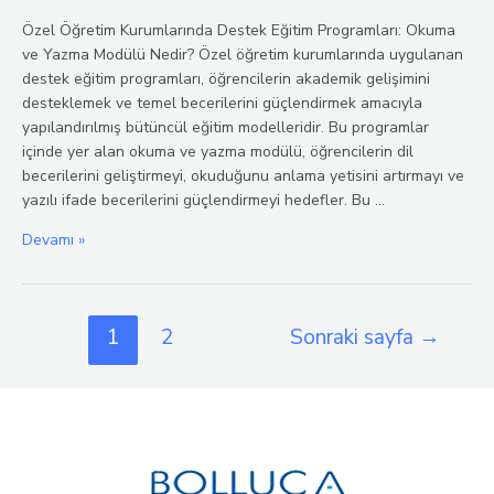
Özel Öğretim Kurumlarında Destek Eğitim Programları: Okuma
ve Yazma Modülü Nedir? Özel öğretim kurumlarında uygulanan
destek eğitim programları, öğrencilerin akademik gelişimini
desteklemek ve temel becerilerini güçlendirmek amacıyla
yapılandırılmış bütüncül eğitim modelleridir. Bu programlar
içinde yer alan okuma ve yazma modülü, öğrencilerin dil
becerilerini geliştirmeyi, okuduğunu anlama yetisini artırmayı ve
yazılı ifade becerilerini güçlendirmeyi hedefler. Bu …
Destek
Devamı »
Eğitim
Programlarında
Okuma
Yazı
1
2
Sonraki sayfa
→
ve
sayfalaması
Yazma
Becerilerinin
Önemi