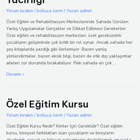
Desteği
Yorum bırakın
/
bolluca öerm
/ Yazan
admin
Özel Eğitim ve Rehabilitasyon Merkezlerinde Sahada Görülen
Yanlış Uygulamalar Gerçekler ve Dikkat Edilmesi Gerekenler
Özel eğitim ve rehabilitasyon merkezleri, özel gereksinimli
çocukların gelişiminde çok kritik bir rol oynar. Ancak sahada her
şey kitaplarda yazdığı gibi ilerlemiyor. Bazen yanlış
yönlendirmeler, bazen eksik bilgi, bazen de etik dışı yaklaşımlar
aileleri zor durumda bırakabiliyor. Peki sahada en çok …
Özel
Devamı »
Eğitimde
Yanıltıcı
Söylemler
Özel Eğitim Kursu
ve
Umut
Tacirliği
Yorum bırakın
/
bolluca öerm
/ Yazan
admin
Özel Eğitim Kursu Nedir? Kimler İçin Gereklidir? Özel eğitim
kursu, bireysel farklılıkları olan çocukların ve bireylerin
akademik, sosyal ve bilişsel gelişimlerini desteklemek amacıyla