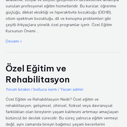
sunulan profesyonel eğitim hizmetleridir. Bu kurslar; öğrenme
güçlüğü, dikkat eksikliği ve hiperaktivite bozukluğu (DEHB),
otizm spektrum bozukluğu, dil ve konuşma problemleri gibi
çeşitli ihtiyaçlara yönelik özel programlar içerir. Özel Eğitim
Kursunun Önemi …
Özel
Devamı »
Eğitim
Kursu
Özel Eğitim ve
Rehabilitasyon
Yorum bırakın
/
bolluca öerm
/ Yazan
admin
Özel Eğitim ve Rehabilitasyon Nedir? Özel eğitim ve
rehabilitasyon, gelişimsel, zihinsel, fiziksel veya davranışsal
farklılıkları olan bireylerin yaşam kalitesini artırmayı amaçlayan
bütüncül bir destek sürecidir. Bu süreç yalnızca eğitim vermeyi
değil, aynı zamanda bireyin bağımsız yaşam becerilerini