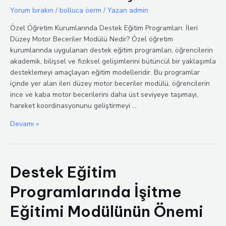
Yorum bırakın
/
bolluca öerm
/ Yazan
admin
Özel Öğretim Kurumlarında Destek Eğitim Programları: İleri
Düzey Motor Beceriler Modülü Nedir? Özel öğretim
kurumlarında uygulanan destek eğitim programları, öğrencilerin
akademik, bilişsel ve fiziksel gelişimlerini bütüncül bir yaklaşımla
desteklemeyi amaçlayan eğitim modelleridir. Bu programlar
içinde yer alan ileri düzey motor beceriler modülü, öğrencilerin
ince ve kaba motor becerilerini daha üst seviyeye taşımayı,
hareket koordinasyonunu geliştirmeyi …
İleri
Devamı »
Düzey
Motor
Beceriler
Destek Eğitim
Modülü
ile
Programlarında İşitme
Koordinasyon
ve
Eğitimi Modülünün Önemi
Hareket
Gelişimi