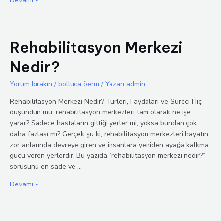
Devamı »
Rehberi
Rehabilitasyon Merkezi
Nedir?
Yorum bırakın
/
bolluca öerm
/ Yazan
admin
Rehabilitasyon Merkezi Nedir? Türleri, Faydaları ve Süreci Hiç
düşündün mü, rehabilitasyon merkezleri tam olarak ne işe
yarar? Sadece hastaların gittiği yerler mi, yoksa bundan çok
daha fazlası mı? Gerçek şu ki, rehabilitasyon merkezleri hayatın
zor anlarında devreye giren ve insanlara yeniden ayağa kalkma
gücü veren yerlerdir. Bu yazıda “rehabilitasyon merkezi nedir?”
sorusunu en sade ve …
Rehabilitasyon
Devamı »
Merkezi
Nedir?