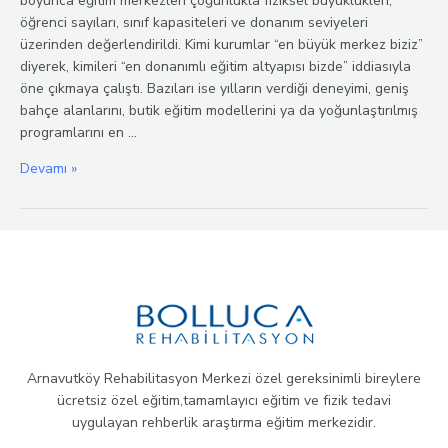
boyunca eğitim merkezleri çoğunlukla fiziksel büyüklükleri,
öğrenci sayıları, sınıf kapasiteleri ve donanım seviyeleri
üzerinden değerlendirildi. Kimi kurumlar “en büyük merkez biziz”
diyerek, kimileri “en donanımlı eğitim altyapısı bizde” iddiasıyla
öne çıkmaya çalıştı. Bazıları ise yılların verdiği deneyimi, geniş
bahçe alanlarını, butik eğitim modellerini ya da yoğunlaştırılmış
programlarını en …
Arnavutköy’de
Devamı »
Eğitimde
Yeni
Yaklaşım
Duygusal
Bağ
ve
Bolluca
Ailesi
Arnavutköy Rehabilitasyon Merkezi özel gereksinimli bireylere
ücretsiz özel eğitim,tamamlayıcı eğitim ve fizik tedavi
uygulayan rehberlik araştırma eğitim merkezidir.