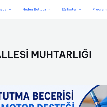
ızda
Neden Bolluca
Eğitimler
Programl
LLESİ MUHTARLIĞI