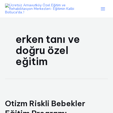
İçeriğe
atla
Main
Men
erken tanı ve
doğru özel
eğitim
Otizm Riskli Bebekler