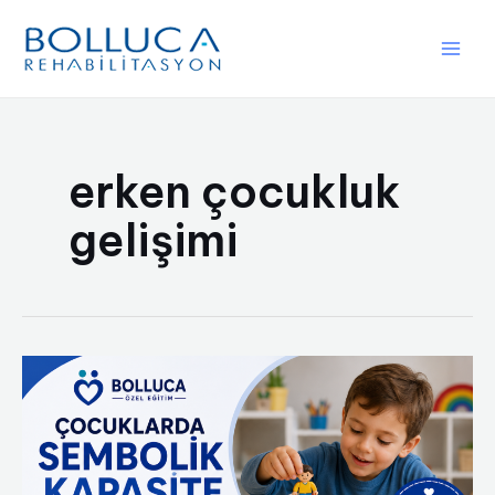
İçeriğe
atla
Main
Men
erken çocukluk
gelişimi