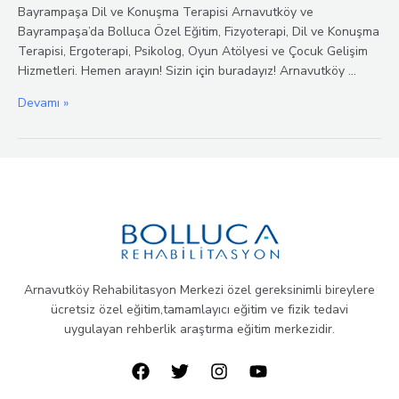
Bayrampaşa Dil ve Konuşma Terapisi Arnavutköy ve
Bayrampaşa’da Bolluca Özel Eğitim, Fizyoterapi, Dil ve Konuşma
Terapisi, Ergoterapi, Psikolog, Oyun Atölyesi ve Çocuk Gelişim
Hizmetleri. Hemen arayın! Sizin için buradayız! Arnavutköy …
Arnavutköy
Devamı »
ve
Bayrampaşa
Özel
Eğitim,
Fizyoterapi
ve
Dil
Konuşma
Terapisi
Arnavutköy Rehabilitasyon Merkezi özel gereksinimli bireylere
ücretsiz özel eğitim,tamamlayıcı eğitim ve fizik tedavi
uygulayan rehberlik araştırma eğitim merkezidir.