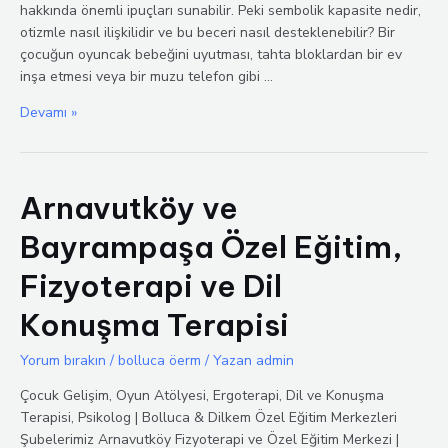
hakkında önemli ipuçları sunabilir. Peki sembolik kapasite nedir,
otizmle nasıl ilişkilidir ve bu beceri nasıl desteklenebilir? Bir
çocuğun oyuncak bebeğini uyutması, tahta bloklardan bir ev
inşa etmesi veya bir muzu telefon gibi …
Otizm
Devamı »
ve
Sembolik
Oyun
Arnavutköy ve
Bayrampaşa Özel Eğitim,
Fizyoterapi ve Dil
Konuşma Terapisi
Yorum bırakın
/
bolluca öerm
/ Yazan
admin
Çocuk Gelişim, Oyun Atölyesi, Ergoterapi, Dil ve Konuşma
Terapisi, Psikolog | Bolluca & Dilkem Özel Eğitim Merkezleri
Şubelerimiz Arnavutköy Fizyoterapi ve Özel Eğitim Merkezi |