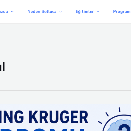
ızda
Neden Bolluca
Eğitimler
Programl
l