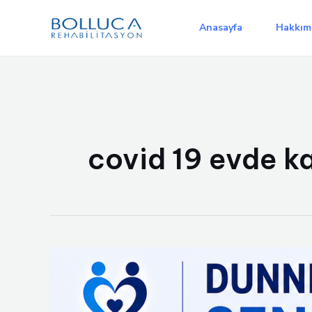
İçeriğe
atla
Anasayfa
Hakkım
covid 19 evde ka