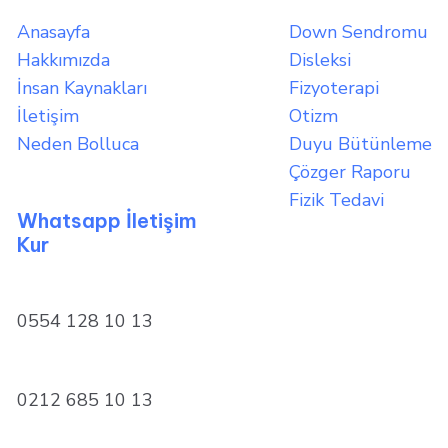
Anasayfa
Down Sendromu
Hakkımızda
Disleksi
İnsan Kaynakları
Fizyoterapi
İletişim
Otizm
Neden Bolluca
Duyu Bütünleme
Çözger Raporu
Fizik Tedavi
Whatsapp İletişim
Kur
0554 128 10 13
0212 685 10 13