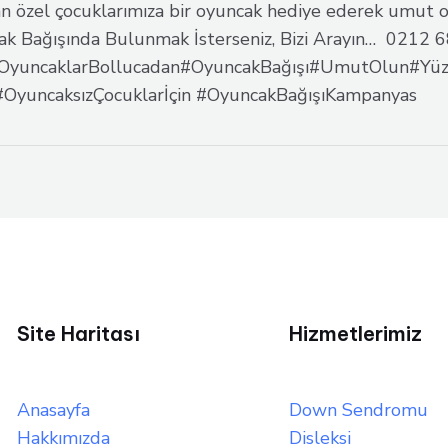
n özel çocuklarımıza bir oyuncak hediye ederek umut o
k Bağışında Bulunmak İsterseniz, Bizi Arayın… 0212 685
lOyuncaklarBollucadan#OyuncakBağışı#UmutOlun#Yüz
OyuncaksızÇocuklarİçin #OyuncakBağışıKampanyas
Site Haritası
Hizmetlerimiz
Anasayfa
Down Sendromu
Hakkımızda
Disleksi