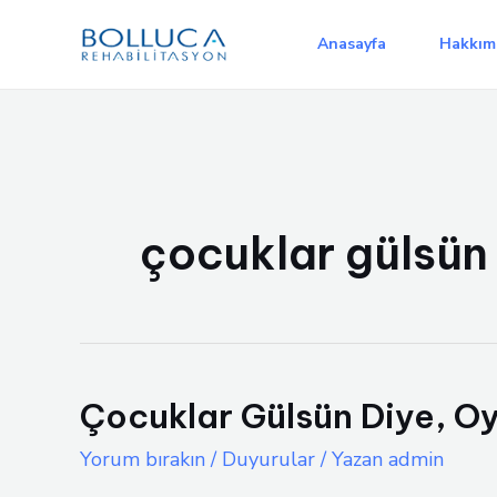
İçeriğe
atla
Anasayfa
Hakkım
çocuklar gülsün
Çocuklar Gülsün Diye, O
Yorum bırakın
/
Duyurular
/ Yazan
admin