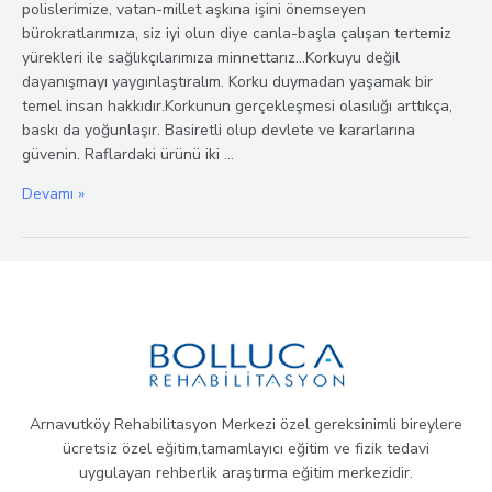
polislerimize, vatan-millet aşkına işini önemseyen
bürokratlarımıza, siz iyi olun diye canla-başla çalışan tertemiz
yürekleri ile sağlıkçılarımıza minnettarız…Korkuyu değil
dayanışmayı yaygınlaştıralım. Korku duymadan yaşamak bir
temel insan hakkıdır.Korkunun gerçekleşmesi olasılığı arttıkça,
baskı da yoğunlaşır. Basiretli olup devlete ve kararlarına
güvenin. Raflardaki ürünü iki …
7-
Devamı »
13
Nisan
Sağlık
Haftası
Arnavutköy Rehabilitasyon Merkezi özel gereksinimli bireylere
ücretsiz özel eğitim,tamamlayıcı eğitim ve fizik tedavi
uygulayan rehberlik araştırma eğitim merkezidir.