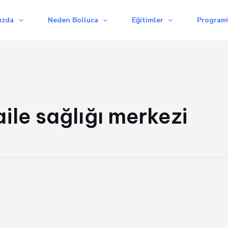
ızda
Neden Bolluca
Eğitimler
Programl
ile sağlığı merkezi
ı