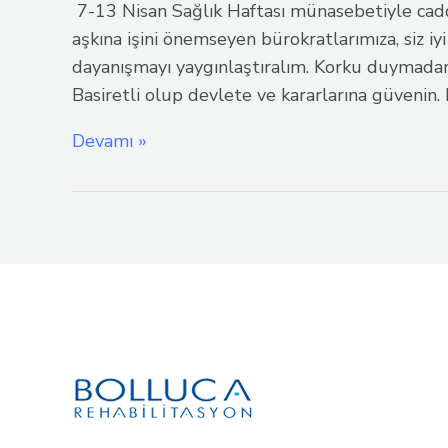
7-13 Nisan Sağlık Haftası münasebetiyle cadde
aşkına işini önemseyen bürokratlarımıza, siz iy
dayanışmayı yaygınlaştıralım. Korku duymadan 
Basiretli olup devlete ve kararlarına güvenin. 
7-
Devamı »
13
Nisan
Sağlık
Haftası