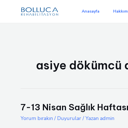
İçeriğe
atla
Anasayfa
Hakkım
asiye dökümcü a
7-13 Nisan Sağlık Haftas
Yorum bırakın
/
Duyurular
/ Yazan
admin