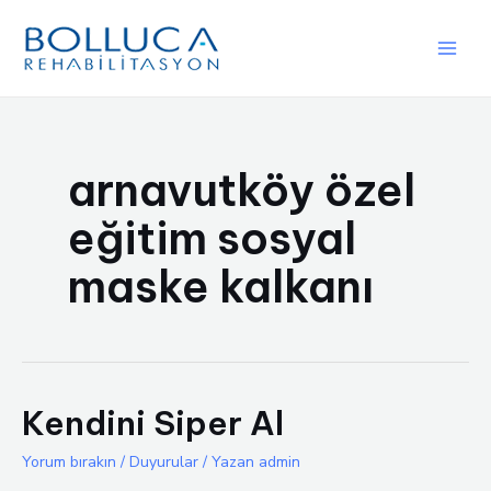
İçeriğe
atla
Main
Men
arnavutköy özel
eğitim sosyal
maske kalkanı
Kendini Siper Al
Yorum bırakın
/
Duyurular
/ Yazan
admin