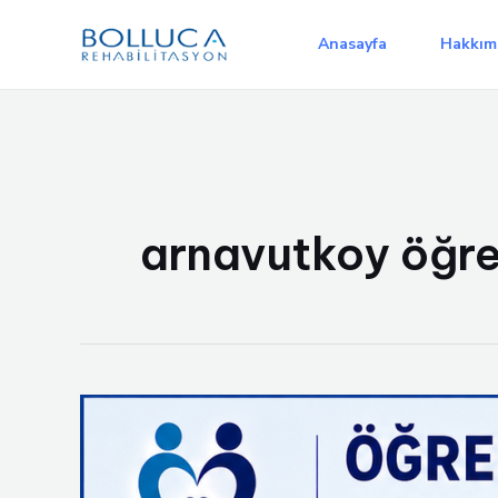
İçeriğe
atla
Anasayfa
Hakkım
arnavutkoy öğre