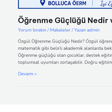
Öğrenme Güçlüğü Nedir v
Yorum bırakın
/
Makaleler
/ Yazan
admin
Özgül Öğrenme Güçlüğü Nedir? Özgül öğrenme
matematik gibi belirli akademik alanlarda 
Öğrenme güçlüğü olan çocuklar, destek eğitim 
toplumsal uyumları zorlaşabilir. Doğru eğitim
Öğrenme
Devamı »
Güçlüğü
Nedir
ve
Ne
Değildir?