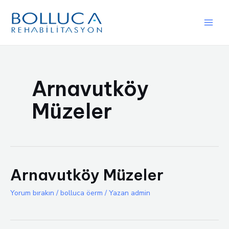
İçeriğe
atla
Main
Men
Arnavutköy
Müzeler
Arnavutköy Müzeler
Yorum bırakın
/
bolluca öerm
/ Yazan
admin