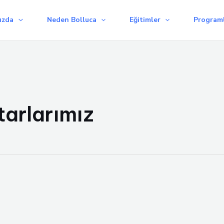
ızda
Neden Bolluca
Eğitimler
Programl
arlarımız