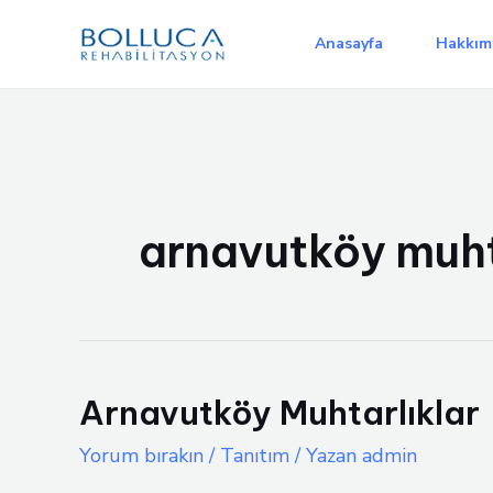
İçeriğe
atla
Anasayfa
Hakkım
arnavutköy muht
Arnavutköy Muhtarlıklar
Yorum bırakın
/
Tanıtım
/ Yazan
admin