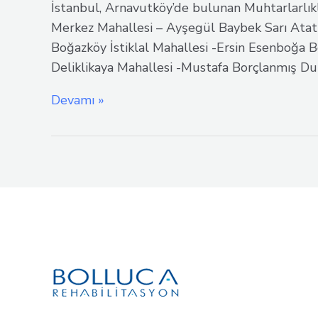
İstanbul, Arnavutköy’de bulunan Muhtarlarlık
Merkez Mahallesi – Ayşegül Baybek Sarı Atatü
Boğazköy İstiklal Mahallesi -Ersin Esenboğa B
Deliklikaya Mahallesi -Mustafa Borçlanmış D
Arnavutköy
Devamı »
Muhtarlıklar