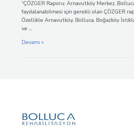
“ÇÖZGER Raporu: Arnavutköy Merkez, Bolluca, B
faydalanabilmesi için gerekli olan ÇÖZGER rapo
Özellikle Arnavutköy, Bolluca, Boğazköy İstik
ve …
Arnavutköy’de
Devamı »
ÇÖZGER
Raporu
Alma
Rehberi