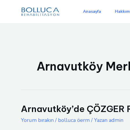
İçeriğe
atla
Anasayfa
Hakkım
Arnavutköy Mer
Arnavutköy’de ÇÖZGER 
Yorum bırakın
/
bolluca öerm
/ Yazan
admin