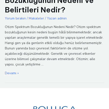
Bozukluğunun Nedeni ve
Belirtileri Nedir?
Yorum bırakın
/
Makaleler
/ Yazan
admin
Otizm Spektrum Bozukluğunun Nedeni Nedir? Otizm spektrum
bozukluğunun kesin nedeni bugün hâlâ bilinmemektedir; ancak
yapılan araştırmalar genetik temelli bir yapıya işaret etmektedir.
Hangi gen ya da genlerin etkili olduğu henüz belirlenememiştir.
Bunun yanında bazı çevresel faktörlerin de otizme yol
açabileceği düşünülmektedir. Genetik ve çevresel etkenler
üzerine bilimsel çalışmalar devam etmektedir. Otizmin; aile
yapısı, çocuk yetiştirme …
Otizm
Devamı »
Spektrum
Bozukluğunun
Nedeni
ve
Belirtileri
Nedir?