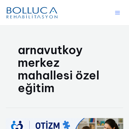
İçeriğe
atla
Main
Men
arnavutkoy
merkez
mahallesi özel
eğitim