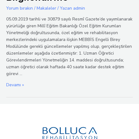
Yorum bırakın
/
Makaleler
/ Yazan
admin
05.09.2019 tarihli ve 30879 sayılı Resmî Gazete’de yayımlanarak
yürürlüğe giren Millî Eğitim Bakanlığı Özel Eğitim Kurumları
Yönetmeliği doğrultusunda, özel eğitim ve rehabilitasyon
merkezlerindeki uygulamalara ilişkin MEBBİS Engelli Birey
Modülünde gerekli güncellemeler yapılmış olup, gerçekleştirilen
düzenlemeler aşağıda özetlenmiştir: 1. Uzman Öğretici
Görevlendirmeleri Yönetmeliğin 14. maddesi doğrultusunda;
uzman öğretici olarak haftada 40 saate kadar destek eğitim
görevi …
MEBBİS
Devamı »
Engelli
Birey
Modülünde
Yapılan
Düzenlemelere
İlişkin
Bilgilendirme