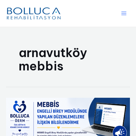
İçeriğe
atla
Main
Men
arnavutköy
mebbis