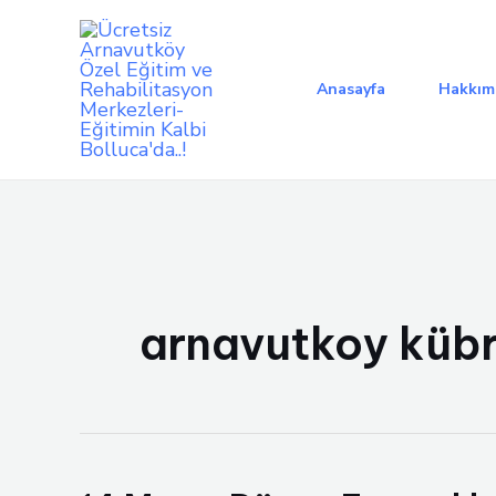
İçeriğe
atla
Anasayfa
Hakkım
arnavutkoy küb