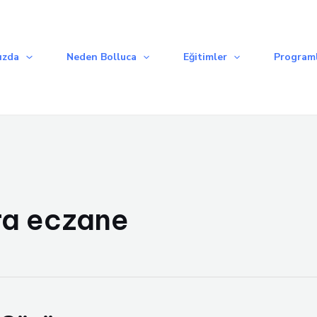
ızda
Neden Bolluca
Eğitimler
Programl
ra eczane