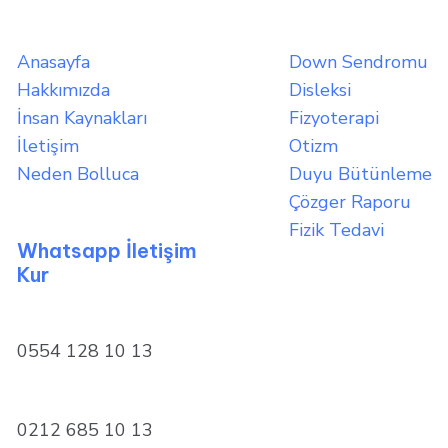
Anasayfa
Down Sendromu
Hakkımızda
Disleksi
İnsan Kaynakları
Fizyoterapi
İletişim
Otizm
Neden Bolluca
Duyu Bütünleme
Çözger Raporu
Fizik Tedavi
Whatsapp İletişim
Kur
0554 128 10 13
0212 685 10 13