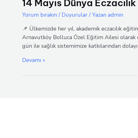
14 Mayıs Dünya Eczacılık
Yorum bırakın
/
Duyurular
/ Yazan
admin
📌 Ülkemizde her yıl, akademik eczacılık eğiti
Arnavutköy Bolluca Özel Eğitim Ailesi olarak 
gün ile sağlık sistemimize katkılarından dolayı 
14
Devamı »
Mayıs
Dünya
Eczacılık
Günü