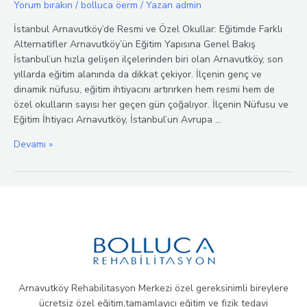
Yorum bırakın
/
bolluca öerm
/ Yazan
admin
İstanbul Arnavutköy’de Resmi ve Özel Okullar: Eğitimde Farklı
Alternatifler Arnavutköy’ün Eğitim Yapısına Genel Bakış
İstanbul’un hızla gelişen ilçelerinden biri olan Arnavutköy, son
yıllarda eğitim alanında da dikkat çekiyor. İlçenin genç ve
dinamik nüfusu, eğitim ihtiyacını artırırken hem resmi hem de
özel okulların sayısı her geçen gün çoğalıyor. İlçenin Nüfusu ve
Eğitim İhtiyacı Arnavutköy, İstanbul’un Avrupa …
Arnavutköy
Devamı »
Özel
Eğitim
Desteği
ve
İlçedeki
Okullar
Hakkında
Her
Şey
Arnavutköy Rehabilitasyon Merkezi özel gereksinimli bireylere
ücretsiz özel eğitim,tamamlayıcı eğitim ve fizik tedavi