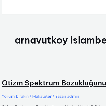
Arama
arnavutkoy islambe
Otizm Spektrum Bozukluğunun 
Yorum bırakın
/
Makaleler
/ Yazan
admin