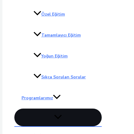
Özel Eğitim
Tamamlayıcı Eğitim
Yoğun Eğitim
Sıkça Sorulan Sorular
Programlarımız
Menu
düğmesi