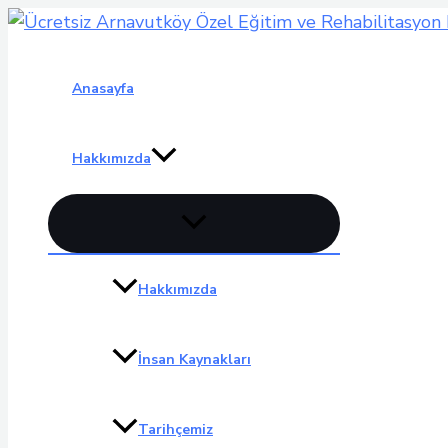
İçeriğe
atla
Anasayfa
Hakkımızda
Menu
düğmesi
Hakkımızda
İnsan Kaynakları
Tarihçemiz