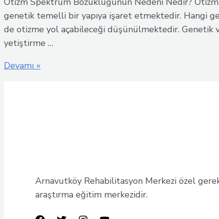
Otizm Spektrum Bozukluğunun Nedeni Nedir? Otizm s
genetik temelli bir yapıya işaret etmektedir. Hangi g
de otizme yol açabileceği düşünülmektedir. Genetik ve
yetiştirme …
Otizm
Devamı »
Spektrum
Bozukluğunun
Nedeni
ve
Belirtileri
Nedir?
Arnavutköy Rehabilitasyon Merkezi özel gereks
araştırma eğitim merkezidir.