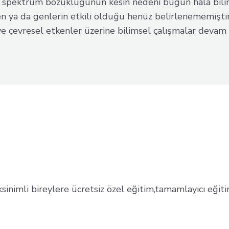
pektrum bozukluğunun kesin nedeni bugün hâlâ bilinm
en ya da genlerin etkili olduğu henüz belirlenememiştir
 çevresel etkenler üzerine bilimsel çalışmalar devam e
inimli bireylere ücretsiz özel eğitim,tamamlayıcı eğiti