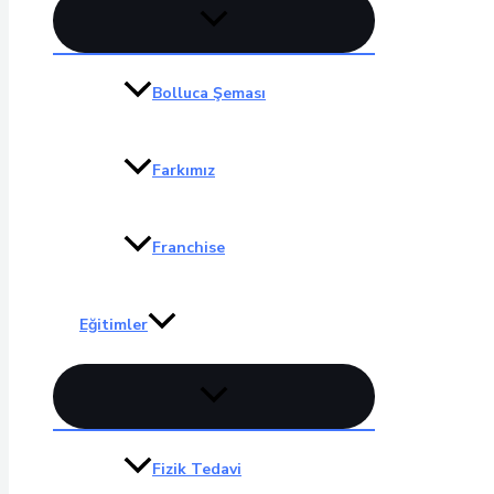
Menu
düğmesi
Bolluca Şeması
Farkımız
Franchise
Eğitimler
Menu
düğmesi
Fizik Tedavi