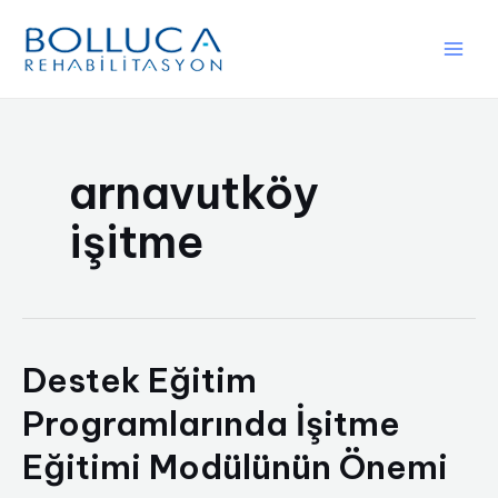
İçeriğe
atla
Main
Men
arnavutköy
işitme
Destek Eğitim
Programlarında İşitme
Eğitimi Modülünün Önemi