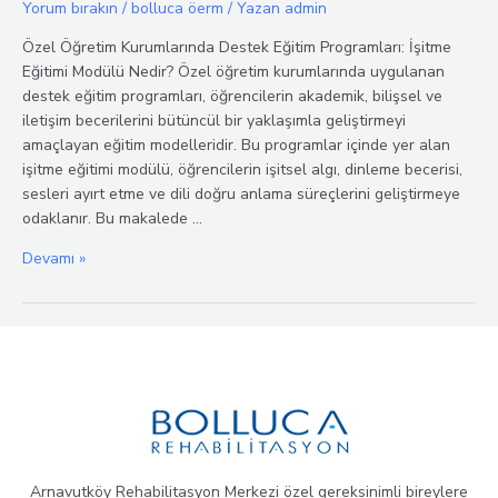
Yorum bırakın
/
bolluca öerm
/ Yazan
admin
Özel Öğretim Kurumlarında Destek Eğitim Programları: İşitme
Eğitimi Modülü Nedir? Özel öğretim kurumlarında uygulanan
destek eğitim programları, öğrencilerin akademik, bilişsel ve
iletişim becerilerini bütüncül bir yaklaşımla geliştirmeyi
amaçlayan eğitim modelleridir. Bu programlar içinde yer alan
işitme eğitimi modülü, öğrencilerin işitsel algı, dinleme becerisi,
sesleri ayırt etme ve dili doğru anlama süreçlerini geliştirmeye
odaklanır. Bu makalede …
Destek
Devamı »
Eğitim
Programlarında
İşitme
Eğitimi
Modülünün
Önemi
Arnavutköy Rehabilitasyon Merkezi özel gereksinimli bireylere