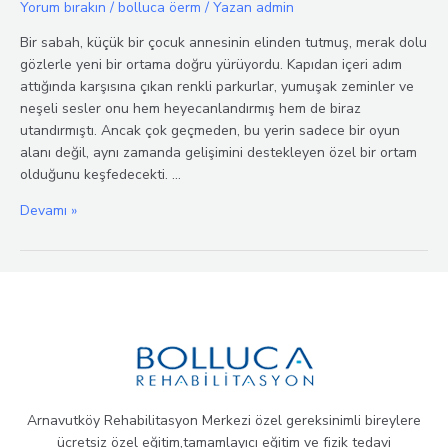
Yorum bırakın
/
bolluca öerm
/ Yazan
admin
Bir sabah, küçük bir çocuk annesinin elinden tutmuş, merak dolu
gözlerle yeni bir ortama doğru yürüyordu. Kapıdan içeri adım
attığında karşısına çıkan renkli parkurlar, yumuşak zeminler ve
neşeli sesler onu hem heyecanlandırmış hem de biraz
utandırmıştı. Ancak çok geçmeden, bu yerin sadece bir oyun
alanı değil, aynı zamanda gelişimini destekleyen özel bir ortam
olduğunu keşfedecekti. …
Hareketle
Devamı »
Değişen
Bir
Dünya:
Çocuklar
İçin
Oyun
ve
Gelişim
Arnavutköy Rehabilitasyon Merkezi özel gereksinimli bireylere
ücretsiz özel eğitim,tamamlayıcı eğitim ve fizik tedavi