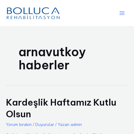
İçeriğe
atla
Main
Men
arnavutkoy
haberler
Kardeşlik Haftamız Kutlu
Olsun
Yorum bırakın
/
Duyurular
/ Yazan
admin