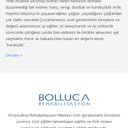
Artık insanlık yolunda hizmet veren herkesin dilinden
düşürmediği tek kelime; barış, sevgi, dostluk ve kardeşliktir.Artık
hepimiz biliyoruz ki yaşayacağımız çağlar, yaşadığımız çağlardan
çok farklı olacaktır.Çocuklarımıza, özel gereksinimli bireylere ve
değerli ailelerimize; iyi eğitim, iyi danışmanlık ve iyi rehberlik
sürecinde çıktığımız yolda tüm ekibimiz ile birlikte amacımız ışık
saçmaktır.Anne ve babamızdan kalan en değerli miras
“kardeşlik” …
Kardeşlik
Devamı »
Haftamız
Kutlu
Olsun
Arnavutköy Rehabilitasyon Merkezi özel gereksinimli bireylere
ücretsiz özel eğitim,tamamlayıcı eğitim ve fizik tedavi
uygulayan rehberlik araştırma eğitim merkezidir.