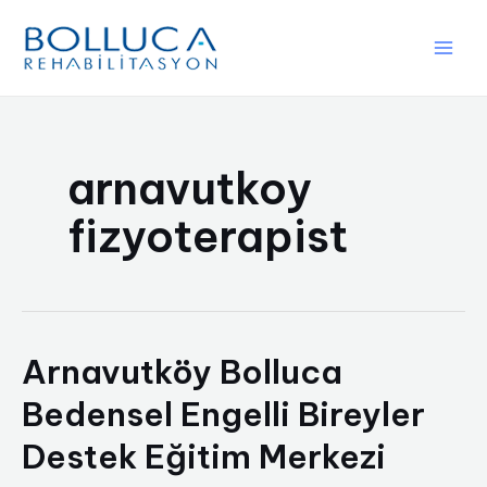
İçeriğe
atla
Main
Men
arnavutkoy
fizyoterapist
Arnavutköy Bolluca
Bedensel Engelli Bireyler
Destek Eğitim Merkezi