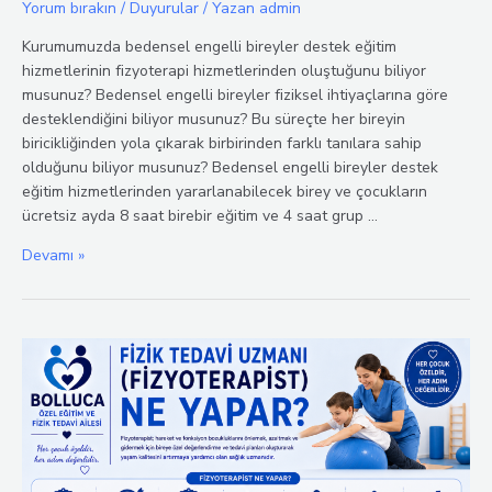
Yorum bırakın
/
Duyurular
/ Yazan
admin
Kurumumuzda bedensel engelli bireyler destek eğitim
hizmetlerinin fizyoterapi hizmetlerinden oluştuğunu biliyor
musunuz? Bedensel engelli bireyler fiziksel ihtiyaçlarına göre
desteklendiğini biliyor musunuz? Bu süreçte her bireyin
biricikliğinden yola çıkarak birbirinden farklı tanılara sahip
olduğunu biliyor musunuz? Bedensel engelli bireyler destek
eğitim hizmetlerinden yararlanabilecek birey ve çocukların
ücretsiz ayda 8 saat birebir eğitim ve 4 saat grup …
Arnavutköy
Devamı »
Bolluca
Bedensel
Engelli
Bireyler
Destek
Eğitim
Merkezi