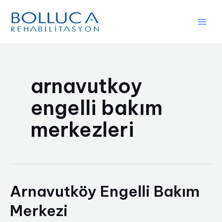
İçeriğe
atla
Main
Men
arnavutkoy
engelli bakım
merkezleri
Arnavutköy Engelli Bakım
Merkezi