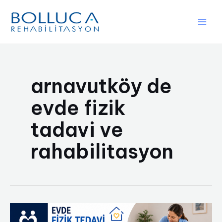
İçeriğe
atla
Main
Men
arnavutköy de
evde fizik
tadavi ve
rahabilitasyon