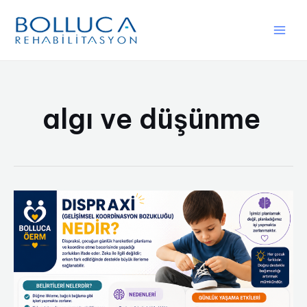
İçeriğe
atla
Main
Men
algı ve düşünme