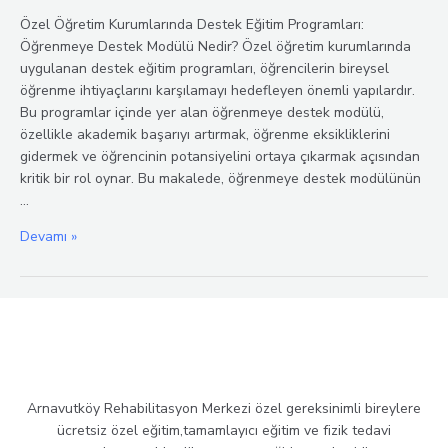
Özel Öğretim Kurumlarında Destek Eğitim Programları:
Öğrenmeye Destek Modülü Nedir? Özel öğretim kurumlarında
uygulanan destek eğitim programları, öğrencilerin bireysel
öğrenme ihtiyaçlarını karşılamayı hedefleyen önemli yapılardır.
Bu programlar içinde yer alan öğrenmeye destek modülü,
özellikle akademik başarıyı artırmak, öğrenme eksikliklerini
gidermek ve öğrencinin potansiyelini ortaya çıkarmak açısından
kritik bir rol oynar. Bu makalede, öğrenmeye destek modülünün
…
Eğitimde
Devamı »
Kalite
ve
Güven:
Destek
Eğitim
Programlarının
Rolü
Arnavutköy Rehabilitasyon Merkezi özel gereksinimli bireylere
ücretsiz özel eğitim,tamamlayıcı eğitim ve fizik tedavi