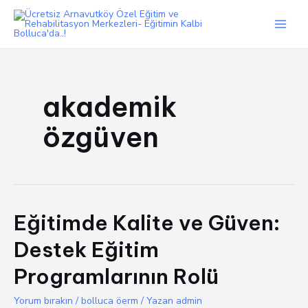
İçeriğe
atla
Main
Men
akademik
özgüven
Eğitimde Kalite ve Güven:
Destek Eğitim
Programlarının Rolü
Yorum bırakın
/
bolluca öerm
/ Yazan
admin