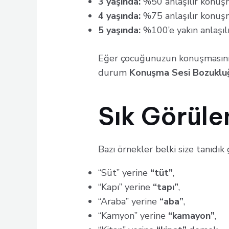
3 yaşında:
%50 anlaşılır konuş
4 yaşında:
%75 anlaşılır konuş
5 yaşında:
%100’e yakın anlaşı
Eğer çocuğunuzun konuşmasını y
durum
Konuşma Sesi Bozuklu
Sık Görüle
Bazı örnekler belki size tanıdık 
“Süt” yerine
“tüt”
,
“Kapı” yerine
“tapı”
,
“Araba” yerine
“aba”
,
“Kamyon” yerine
“kamayon”
,