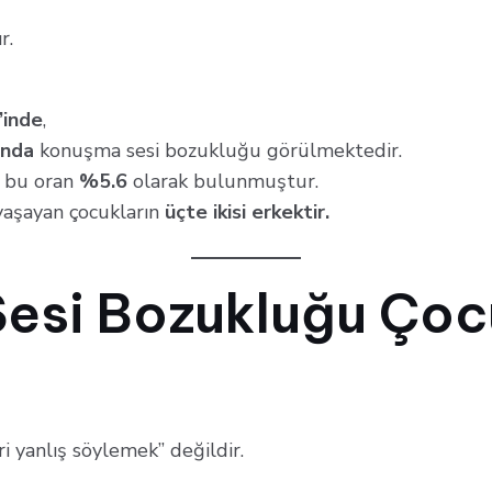
r.
inde
,
ında
konuşma sesi bozukluğu görülmektedir.
a bu oran
%5.6
olarak bulunmuştur.
 yaşayan çocukların
üçte ikisi erkektir.
esi Bozukluğu Çoc
i yanlış söylemek” değildir.