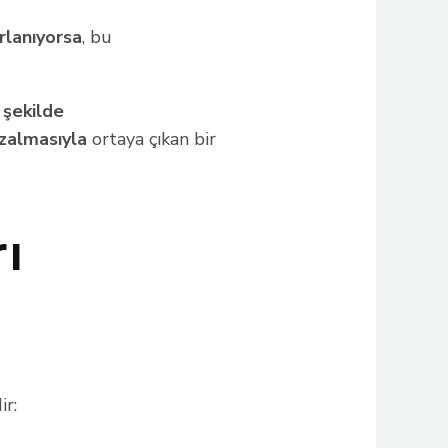
rlanıyorsa
, bu
 şekilde
 azalmasıyla
ortaya çıkan bir
ı
ir: