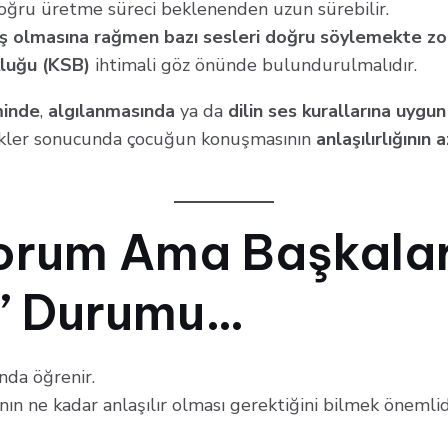
doğru üretme süreci beklenenden uzun sürebilir.
iş olmasına rağmen bazı sesleri doğru söylemekte zo
luğu (KSB)
ihtimali göz önünde bulundurulmalıdır.
minde
,
algılanmasında
ya da
dilin ses kurallarına uygun
kler sonucunda çocuğun konuşmasının
anlaşılırlığının
yorum Ama Başkalar
” Durumu…
nda öğrenir.
ın ne kadar anlaşılır olması gerektiğini bilmek önemlid