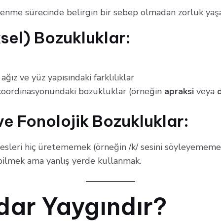
enme sürecinde belirgin bir sebep olmadan zorluk yaşa
ksel) Bozukluklar:
ğız ve yüz yapısındaki farklılıklar
koordinasyonundaki bozukluklar (örneğin
apraksi
veya
d
ve Fonolojik Bozukluklar:
esleri hiç üretememek (örneğin /k/ sesini söyleyememe
bilmek ama yanlış yerde kullanmak.
dar Yaygındır?