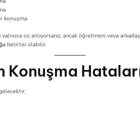
ma
ma
lır konuşma
alnızca siz anlıyorsanız, ancak öğretmeni veya arkadaşl
ğu
belirtisi olabilir.
n Konuşma Hatalar
gelecektir: