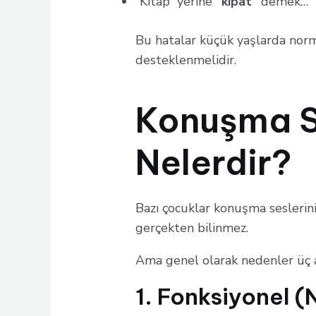
“Kitap” yerine
“kipat”
demek…
Bu hatalar küçük yaşlarda norm
desteklenmelidir.
Konuşma Se
Nelerdir?
Bazı çocuklar konuşma seslerin
gerçekten bilinmez.
Ama genel olarak nedenler üç a
1. Fonksiyonel (