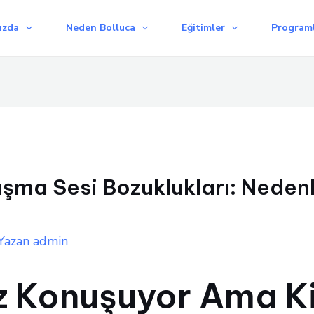
ızda
Neden Bolluca
Eğitimler
Programl
a Sesi Bozuklukları: Nedenler
Yazan
admin
 Konuşuyor Ama K