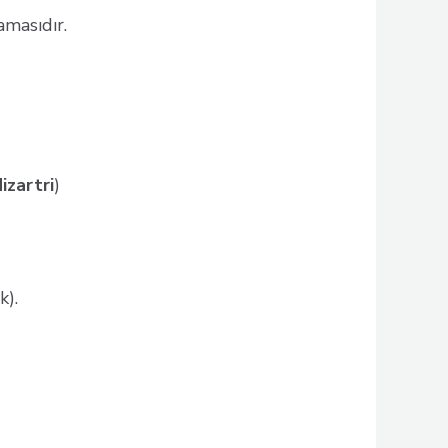
masıdır.
izartri
)
k).