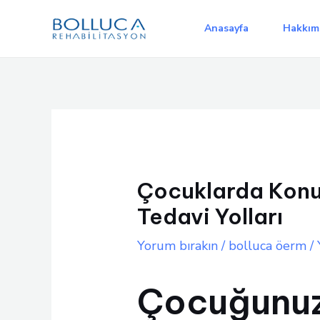
İçeriğe
atla
Anasayfa
Hakkım
Çocuklarda Konuşm
Tedavi Yolları
Yorum bırakın
/
bolluca öerm
/ 
Çocuğunuz